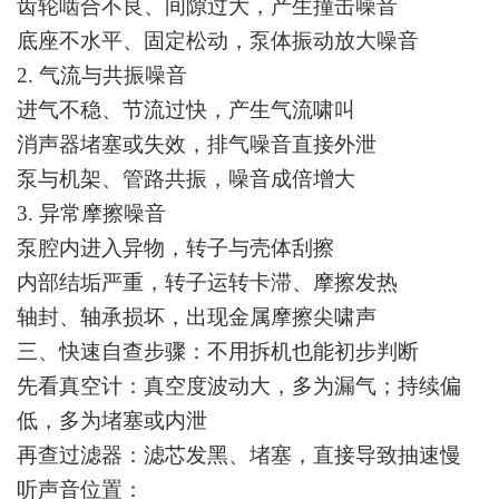
齿轮啮合不良、间隙过大，产生撞击噪音
底座不水平、固定松动，泵体振动放大噪音
2. 气流与共振噪音
进气不稳、节流过快，产生气流啸叫
消声器堵塞或失效，排气噪音直接外泄
泵与机架、管路共振，噪音成倍增大
3. 异常摩擦噪音
泵腔内进入异物，转子与壳体刮擦
内部结垢严重，转子运转卡滞、摩擦发热
轴封、轴承损坏，出现金属摩擦尖啸声
三、快速自查步骤：不用拆机也能初步判断
先看真空计：真空度波动大，多为漏气；持续偏
低，多为堵塞或内泄
再查过滤器：滤芯发黑、堵塞，直接导致抽速慢
听声音位置：