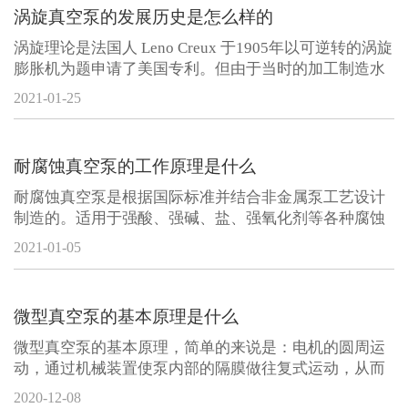
个的压缩机而言，偏心轮轴的每转中
涡旋真空泵的发展历史是怎么样的
涡旋理论是法国人 Leno Creux 于1905年以可逆转的涡旋
膨胀机为题申请了美国专利。但由于当时的加工制造水
平有限，涡旋盘涡旋齿型线的加工精度无法得到保证，
2021-01-25
涡旋机械在很长的一段时间内没有被制造出来。20 世纪
70 年代开始，能源危机的加剧和高精度数控机床的出现,
为涡旋机械的发展带来了机遇,197
耐腐蚀真空泵的工作原理是什么
耐腐蚀真空泵是根据国际标准并结合非金属泵工艺设计
制造的。适用于强酸、强碱、盐、强氧化剂等各种腐蚀
性介质的长期运输。它的外壳由内衬聚全乙丙烯(FEP)的
2021-01-05
金属外壳制成，所有过流部件由塑料合金(聚四乙烯，
FEP)制成。 耐腐蚀真空泵结合了各种塑料泵的优点，耐
腐蚀性强，耐磨性好，机械强度高。
微型真空泵的基本原理是什么
微型真空泵的基本原理，简单的来说是：电机的圆周运
动，通过机械装置使泵内部的隔膜做往复式运动，从而
对固定容积的泵腔内的空气进行压缩、拉伸形成真空(负
2020-12-08