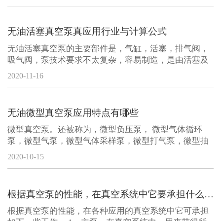
压)，在泵抽气口处与外界大气压产生压力差，在压力差
的作用下，将气体压(吸)入泵腔，再从排气口排出。 虽
然原理较简单，但要达到工业级
无油活塞真空泵真应用行业与计算公式
无油活塞真空泵的主要部件是，气缸，活塞，排气阀，
吸气阀，泵技术要求不太复杂，容易制造，是由活塞及
气缸组成。与电机直联的轴通过连杆带动活塞。活塞的
2020-11-16
背面空间由次级活塞抽气，以减少泄漏和降低极限压
力。气缸有进气阀与排气阀。活塞组成压缩级，为了增
加抽速，两个活塞是并联的，为了
无油微型真空泵应用特点有哪些
微型真空泵。还被称为，微型负压泵， 微型气体循环
泵，微型气泵，微型气体采样泵，微型打气泵，微型抽
气泵，微型抽气打气两用泵等。 无油微型真空泵采用有
2020-10-15
刷电机寿命可达3000小时以上，体积更小，重量更轻，
结构更加合理。主要用于医药、多用于美容丰胸、医疗
设备、气体分析采样、仪器仪表、
根据真空泵的性能，在真空系统中它要承担什么工作。
根据真空泵的性能，在各种应用的真空系统中它可承担