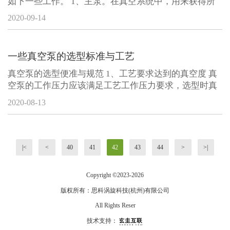
如下一些工作。 1、主泵。在真空系统中，用来获得所
要求的真空度的真空泵。 2、粗抽泵。从大气压开始，
2020-09-14
降低系统的压力达到另一抽气系统开始工作的真空泵，
3、前级泵用以使另一个泵的前级压力维持在其比较高许
可的前级压力以下的真空泵。前级
一些真空泵的选型标准与工艺
真空泵的选型便准与规范 1、工艺要求达到的真空度 真
空泵的工作压力应该满足工艺工作压力要求，选型时真
空度要高于真空设备真空度的半个到一个数量级。(如：
2020-08-13
真空工艺要求100pa(绝对压力)的真空度，选用真空泵的
真空度至少要50pa-10pa)。一般如果要求对压强高于
3300Pa，则优先选择水环式真空泵作为
|<
<
40
41
42
43
44
>
>|
Copyright ©
2023-2026
版权所有：
思科涡旋科技(杭州)有限公司
All Rights Reser
技术支持：